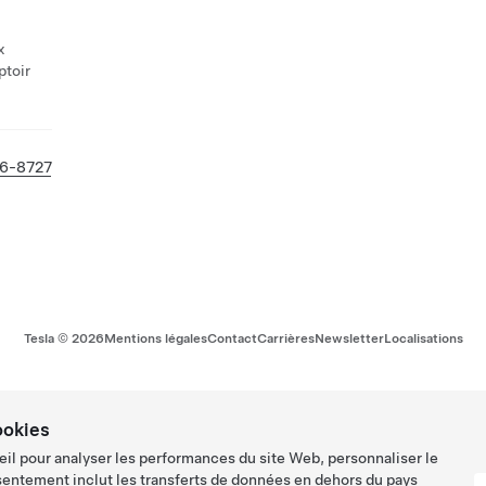
x
ptoir
86-8727
Tesla ©
2026
Mentions légales
Contact
Carrières
Newsletter
Localisations
ookies
eil pour analyser les performances du site Web, personnaliser le
sentement inclut les transferts de données en dehors du pays