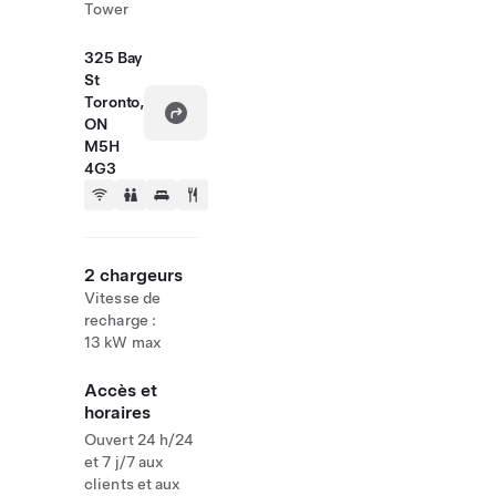
Tower
325 Bay
St
Toronto,
ON
M5H
4G3
2 chargeurs
Vitesse de
recharge :
13 kW max
Accès et
horaires
Ouvert 24 h/24
et 7 j/7 aux
clients et aux