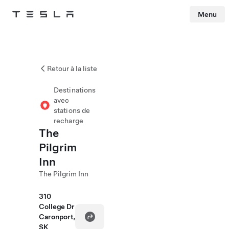
Menu
Tesla
Skip to main content
Retour à la liste
Destinations
avec
stations de
recharge
The
Pilgrim
Inn
The Pilgrim Inn
310
College Dr
Caronport,
SK