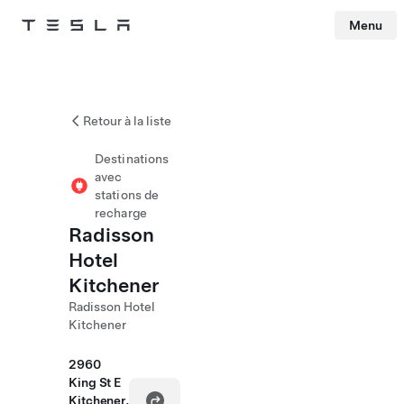
Menu
Tesla
Skip to main content
Retour à la liste
Destinations
avec
stations de
recharge
Radisson
Hotel
Kitchener
Radisson Hotel
Kitchener
2960
King St E
Kitchener,