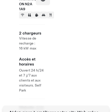
ON N2A
1A9
2 chargeurs
Vitesse de
recharge :
16 kW max
Accès et
horaires
Ouvert 24 h/24
et 7 j/7 aux
clients et aux
visiteurs. Self
Park
Website
(519)