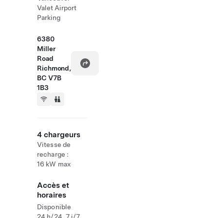
Valet Airport
Parking
6380
Miller
Road
Richmond,
BC V7B
1B3
4 chargeurs
Vitesse de
recharge :
16 kW max
Accès et
horaires
Disponible
24 h/24, 7 j/7