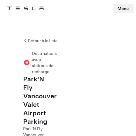
Menu
Tesla
Skip to main content
Retour à la liste
Destinations
avec
stations de
recharge
Park'N
Fly
Vancouver
Valet
Airport
Parking
Park'N Fly
Vancouver