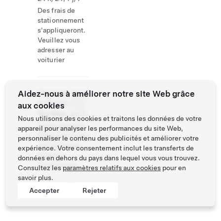
Des frais de
stationnement
s'appliqueront.
Veuillez vous
adresser au
voiturier
Aidez-nous à améliorer notre site Web grâce
Website
(604)
& Phone
270-
aux cookies
Number
9476
Nous utilisons des cookies et traitons les données de votre
https://www.pa
appareil pour analyser les performances du site Web,
rknfly.ca/Locati
personnaliser le contenu des publicités et améliorer votre
on/Vancouver-
expérience. Votre consentement inclut les transferts de
Airport-
données en dehors du pays dans lequel vous vous trouvez.
Parking.aspx
Consultez les
paramètres relatifs aux cookies
pour en
savoir plus.
Accepter
Rejeter