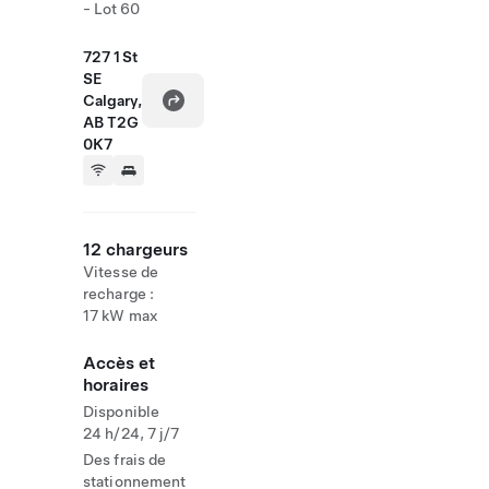
- Lot 60
727 1 St
SE
Calgary,
AB T2G
0K7
12 chargeurs
Vitesse de
recharge :
17 kW max
Accès et
horaires
Disponible
24 h/24, 7 j/7
Des frais de
stationnement