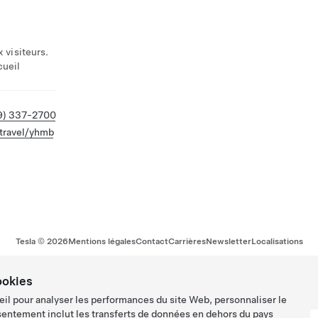
x visiteurs.
cueil
9) 337-2700
travel/yhmb
Tesla ©
2026
Mentions légales
Contact
Carrières
Newsletter
Localisations
ookies
eil pour analyser les performances du site Web, personnaliser le
sentement inclut les transferts de données en dehors du pays