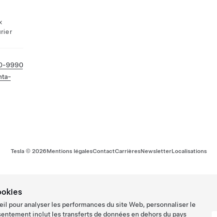
x
rier
20-9990
nta-
Tesla ©
2026
Mentions légales
Contact
Carrières
Newsletter
Localisations
ookies
eil pour analyser les performances du site Web, personnaliser le
sentement inclut les transferts de données en dehors du pays