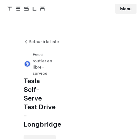
Menu
Tesla
Skip to main content
Retour à la liste
Essai
routier en
libre-
service
Tesla
Self-
Serve
Test Drive
-
Longbridge