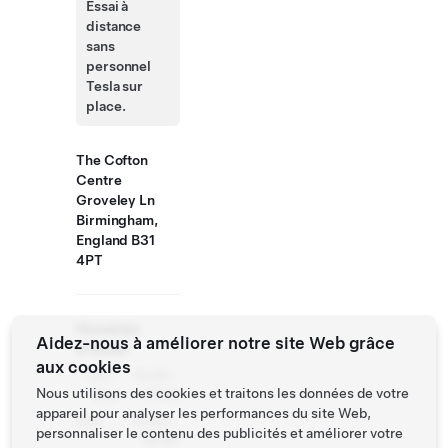
Essai à
distance
sans
personnel
Tesla sur
place.
The Cofton
Centre
Groveley Ln
Birmingham,
England B31
4PT
Horaires
Aidez-nous à améliorer notre site Web grâce
d'essai
aux cookies
Lun -
10:00 -
Nous utilisons des cookies et traitons les données de votre
Sam
17:00
appareil pour analyser les performances du site Web,
Dim
10:00 -
personnaliser le contenu des publicités et améliorer votre
16:00