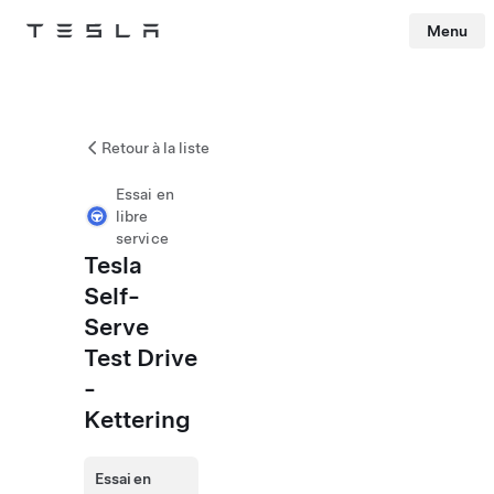
Menu
Tesla
Skip to main content
Retour à la liste
Essai en
libre
service
Tesla
Self-
Serve
Test Drive
-
Kettering
Essai en