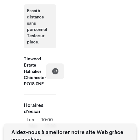
Essai à
distance
sans
personnel
Tesla sur
place.
Tinwood
Estate
Halnaker
Chichester
PO18 0NE
Horaires
d'essai
Lun -
10:00 -
Mer
17:00
Aidez-nous à améliorer notre site Web grâce
Jeu
Fermé le
aux cookies