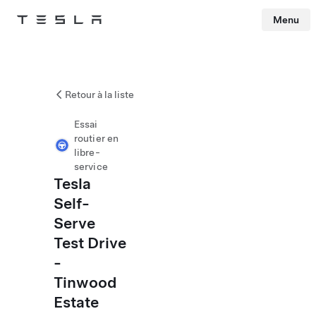
Menu
Tesla
Skip to main content
Retour à la liste
Essai
routier en
libre-
service
Tesla
Self-
Serve
Test Drive
-
Tinwood
Estate