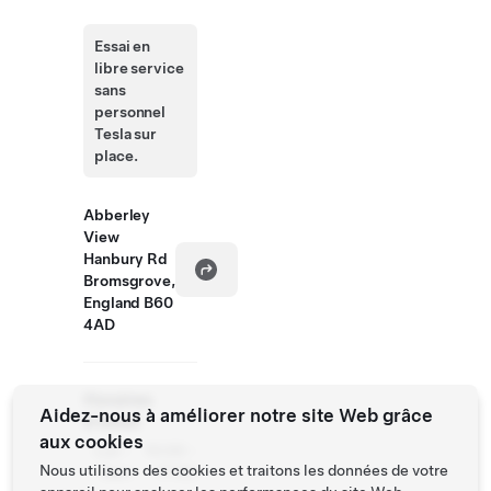
Essai en
libre service
sans
personnel
Tesla sur
place.
Abberley
View
Hanbury Rd
Bromsgrove,
England B60
4AD
Horaires
Aidez-nous à améliorer notre site Web grâce
d'essai
aux cookies
Lun -
10:00 -
Nous utilisons des cookies et traitons les données de votre
Sam
17:00