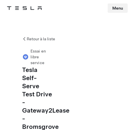
Menu
Tesla
Skip to main content
Retour à la liste
Essai en
libre
service
Tesla
Self-
Serve
Test Drive
-
Gateway2Lease
-
Bromsgrove