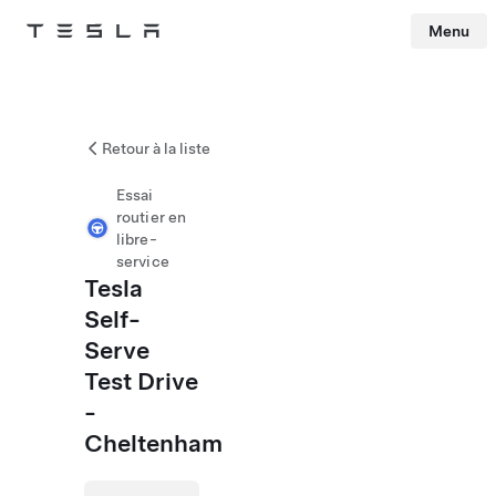
Menu
Tesla
Skip to main content
Retour à la liste
Essai
routier en
libre-
service
Tesla
Self-
Serve
Test Drive
-
Cheltenham