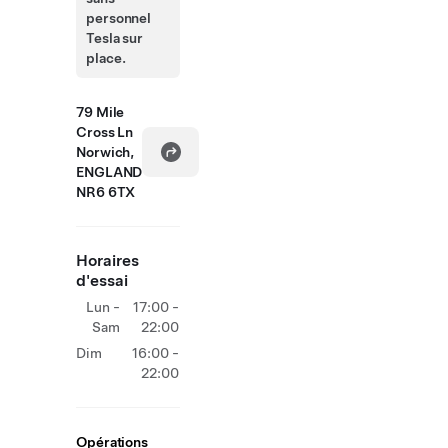
personnel
Tesla sur
place.
79 Mile
Cross Ln
Norwich,
ENGLAND
NR6 6TX
Horaires
d'essai
Lun -
17:00 -
Sam
22:00
Dim
16:00 -
22:00
Opérations