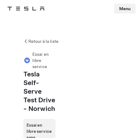
Menu
Tesla
Skip to main content
Retour à la liste
Essai en
libre
service
Tesla
Self-
Serve
Test Drive
- Norwich
Essai en
libre service
sans