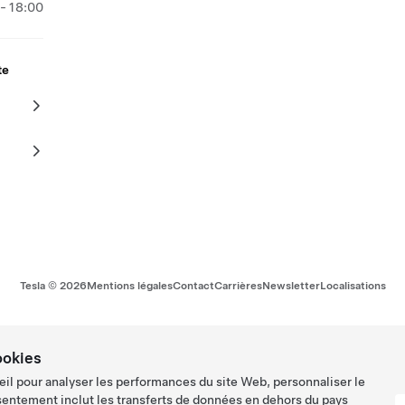
- 18:00
te
Tesla ©
2026
Mentions légales
Contact
Carrières
Newsletter
Localisations
ookies
eil pour analyser les performances du site Web, personnaliser le
sentement inclut les transferts de données en dehors du pays