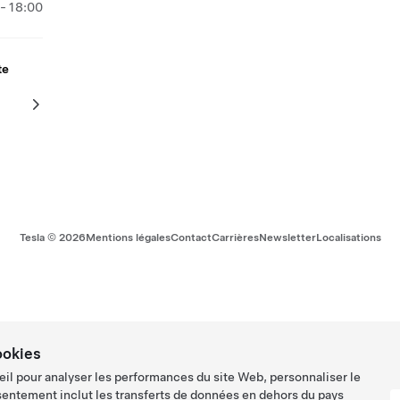
- 18:00
te
Tesla ©
2026
Mentions légales
Contact
Carrières
Newsletter
Localisations
ookies
eil pour analyser les performances du site Web, personnaliser le
sentement inclut les transferts de données en dehors du pays