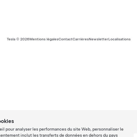
Tesla ©
2026
Mentions légales
Contact
Carrières
Newsletter
Localisations
ookies
eil pour analyser les performances du site Web, personnaliser le
sentement inclut les transferts de données en dehors du pays