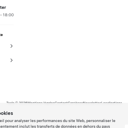
ter
- 18:00
te
Tesla ©
2026
Mentions légales
Contact
Carrières
Newsletter
Localisations
ookies
eil pour analyser les performances du site Web, personnaliser le
sentement inclut les transferts de données en dehors du pays