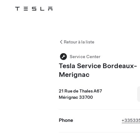
Tesla
Skip to main content
Retour à la liste
Service Center
Tesla Service Bordeaux-
Merignac
21 Rue de Thales A67
Mérignac 33700
Phone
+33533