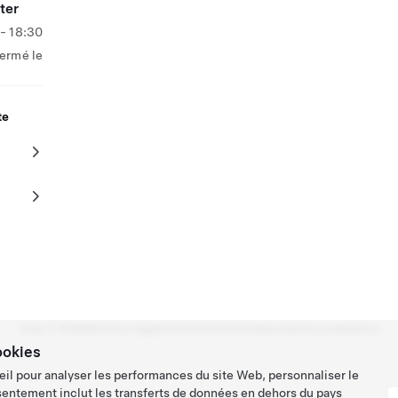
ter
- 18:30
ermé le
te
Tesla ©
2026
Mentions légales
Contact
Carrières
Newsletter
Localisations
ookies
eil pour analyser les performances du site Web, personnaliser le
sentement inclut les transferts de données en dehors du pays