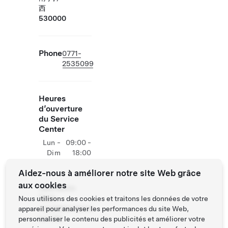
西
530000
Phone
0771-
2535099
Heures
d’ouverture
du Service
Center
Lun -
09:00 -
Dim
18:00
Aidez-nous à améliorer notre site Web grâce
aux cookies
Opérations
Tesla
Nous utilisons des cookies et traitons les données de votre
supplémentaires
appareil pour analyser les performances du site Web,
sur site
personnaliser le contenu des publicités et améliorer votre