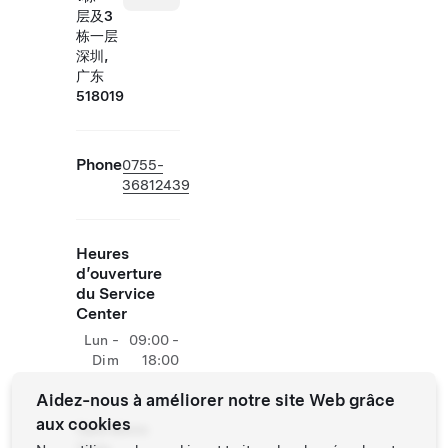
层及3
栋一层
深圳,
广东
518019
Phone
0755-
36812439
Heures
d’ouverture
du Service
Center
Lun -
09:00 -
Dim
18:00
Aidez-nous à améliorer notre site Web grâce
aux cookies
Opérations