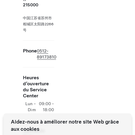
215000
中国江苏省苏州市
相城区太阳路2266
号
Phone
0512-
89173810
Heures
d’ouverture
du Service
Center
Lun -
09:00 -
Dim
18:00
Aidez-nous à améliorer notre site Web grâce
aux cookies
Opérations