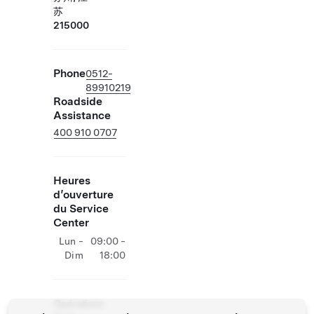
苏
215000
Phone
0512-
89910219
Roadside
Assistance
400 910 0707
Heures
d’ouverture
du Service
Center
Lun -
09:00 -
Dim
18:00
Opérations