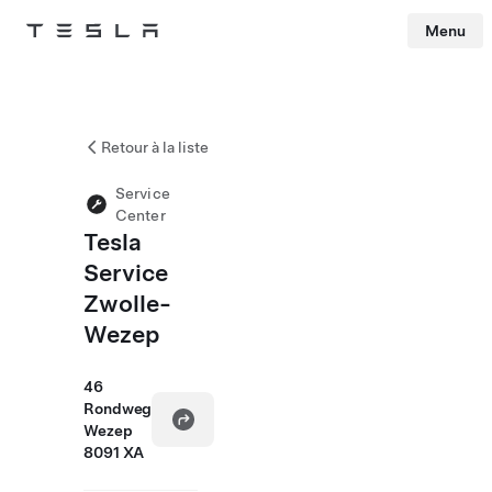
Menu
Tesla
Skip to main content
Retour à la liste
Service
Center
Tesla
Service
Zwolle-
Wezep
46
Rondweg
Wezep
8091 XA