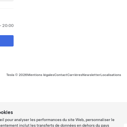
- 20:00
Tesla ©
2026
Mentions légales
Contact
Carrières
Newsletter
Localisations
ookies
eil pour analyser les performances du site Web, personnaliser le
sentement inclut les transferts de données en dehors du pays