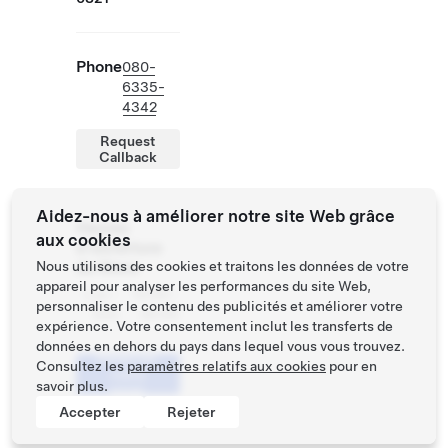
Phone
080-
6335-
4342
Request
Callback
Aidez-nous à améliorer notre site Web grâce
Heures
aux cookies
d'ouverture
Nous utilisons des cookies et traitons les données de votre
du Store
appareil pour analyser les performances du site Web,
Lun -
10:00 -
personnaliser le contenu des publicités et améliorer votre
Dim
20:00
expérience. Votre consentement inclut les transferts de
données en dehors du pays dans lequel vous vous trouvez.
Réserver
Consultez les
paramètres relatifs aux cookies
pour en
votre
savoir plus.
essai
Accepter
Rejeter