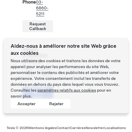
Phone
03-
6860-
5211
Request
Callback
Aidez-nous à améliorer notre site Web grâce
Heures
aux cookies
d'ouverture
Nous utilisons des cookies et traitons les données de votre
du Store
appareil pour analyser les performances du site Web,
Lun -
10:00 -
personnaliser le contenu des publicités et améliorer votre
Dim
19:00
expérience. Votre consentement inclut les transferts de
données en dehors du pays dans lequel vous vous trouvez.
Réserver
Consultez les
paramètres relatifs aux cookies
pour en
votre
savoir plus.
essai
Accepter
Rejeter
Tesla ©
2026
Mentions légales
Contact
Carrières
Newsletter
Localisations