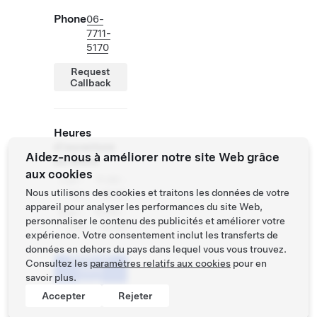
Phone
06-
7711-
5170
Request
Callback
Heures
d'ouverture
Aidez-nous à améliorer notre site Web grâce
du Store
aux cookies
Lun -
11:00 -
Nous utilisons des cookies et traitons les données de votre
Ven
19:00
appareil pour analyser les performances du site Web,
Sam -
10:00 -
personnaliser le contenu des publicités et améliorer votre
Dim
19:00
expérience. Votre consentement inclut les transferts de
données en dehors du pays dans lequel vous vous trouvez.
Réserver
Consultez les
paramètres relatifs aux cookies
pour en
votre
savoir plus.
essai
Accepter
Rejeter