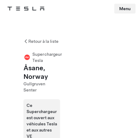
Menu
Tesla
Skip to main content
Retour à la liste
Superchargeur
Tesla
Åsane,
Norway
Gullgruven
Senter
Ce
Superchargeur
est ouvert aux
véhicules Tesla
et aux autres
VE