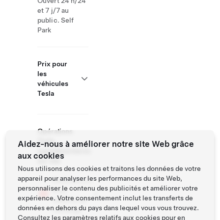
Ouvert 24 h/24
et 7 j/7 au
public. Self
Park
Prix pour
les
véhicules
Tesla
Opérations
Tesla
Aidez-nous à améliorer notre site Web grâce
supplémentaires
aux cookies
sur site
Nous utilisons des cookies et traitons les données de votre
appareil pour analyser les performances du site Web,
Destinations
personnaliser le contenu des publicités et améliorer votre
avec
expérience. Votre consentement inclut les transferts de
stations de
données en dehors du pays dans lequel vous vous trouvez.
recharge
Consultez les
paramètres relatifs aux cookies
pour en