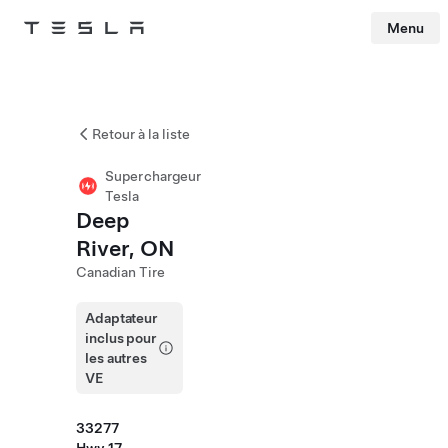
Menu
Tesla
Skip to main content
Retour à la liste
Superchargeur
Tesla
Deep
River, ON
Canadian Tire
Adaptateur
inclus pour
les autres
VE
33277