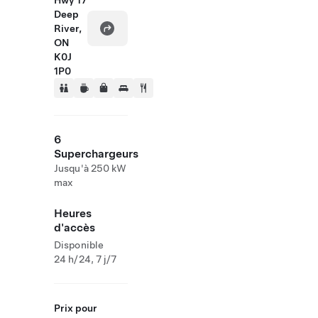
Hwy 17
Deep
River,
ON
K0J
1P0
6
Superchargeurs
Jusqu'à 250 kW
max
Heures
d'accès
Disponible
24 h/24, 7 j/7
Prix pour