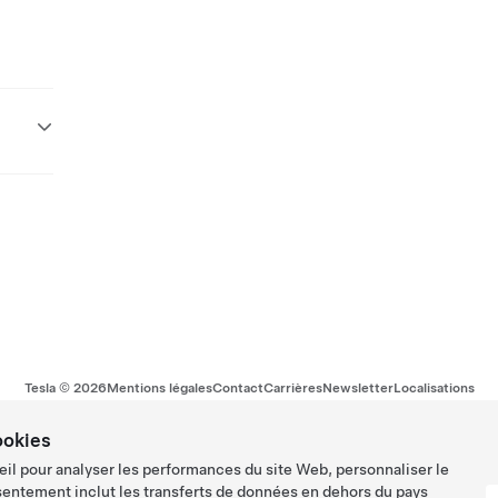
Tesla ©
2026
Mentions légales
Contact
Carrières
Newsletter
Localisations
ookies
eil pour analyser les performances du site Web, personnaliser le
sentement inclut les transferts de données en dehors du pays