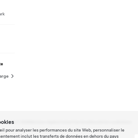
ark
te
harge
ookies
Tesla ©
2026
Mentions légales
Contact
Carrières
Newsletter
Localisations
eil pour analyser les performances du site Web, personnaliser le
sentement inclut les transferts de données en dehors du pays