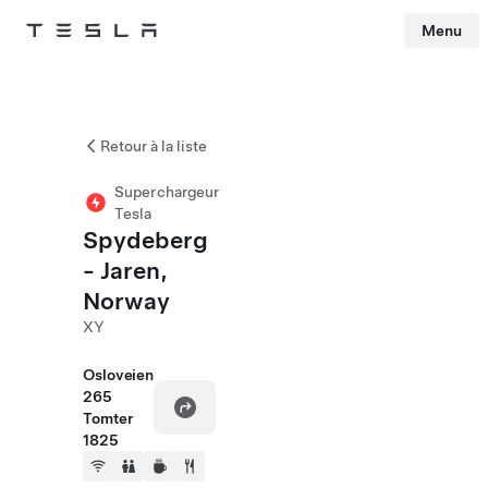
Menu
Tesla
Skip to main content
Retour à la liste
Superchargeur
Tesla
Spydeberg
- Jaren,
Norway
XY
Osloveien
265
Tomter
1825