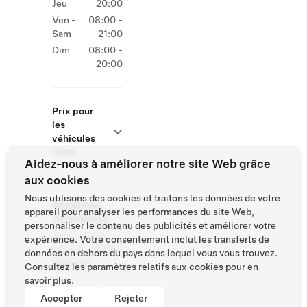
Jeu
20:00
Ven -
08:00 -
Sam
21:00
Dim
08:00 -
20:00
Prix pour
les
véhicules
Tesla
Aidez-nous à améliorer notre site Web grâce
aux cookies
Nous utilisons des cookies et traitons les données de votre
Roadside
appareil pour analyser les performances du site Web,
Assistance
personnaliser le contenu des publicités et améliorer votre
Tesla Owner
expérience. Votre consentement inclut les transferts de
Service:
01 800
données en dehors du pays dans lequel vous vous trouvez.
228 8145
Consultez les
paramètres relatifs aux cookies
pour en
savoir plus.
Accepter
Rejeter