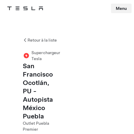
Menu
Tesla
Skip to main content
Retour à la liste
Superchargeur
Tesla
San
Francisco
Ocotlán,
PU -
Autopista
México
Puebla
Outlet Puebla
Premier