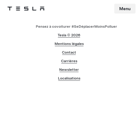
Menu
Tesla
Skip to main content
Pensez à covoiturer #SeDéplacerMoinsPolluer
Tesla © 2026
Mentions légales
Contact
Carrières
Newsletter
Localisations