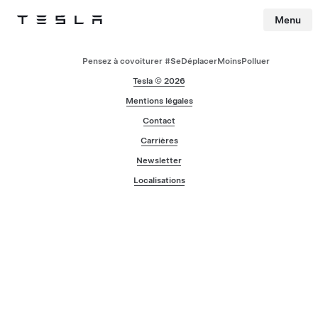
Menu
Tesla
Skip to main content
Pensez à covoiturer #SeDéplacerMoinsPolluer
Tesla © 2026
Mentions légales
Contact
Carrières
Newsletter
Localisations