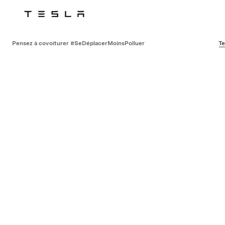
Tesla
Skip to main content
Pensez à covoiturer #SeDéplacerMoinsPolluer
Te