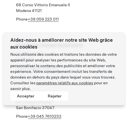
68 Corso Vittorio Emanuele II
Modena 41121
Phone
+39 059 223 011
Aidez-nous à améliorer notre site Web grâce
Best Western Premier Royal Santina
aux cookies
Via Marsala 22
Nous utilisons des cookies et traitons les données de votre
Roma 185
appareil pour analyser les performances du site Web,
personnaliser le contenu des publicités et améliorer votre
Phone
+39 064 487 51
expérience. Votre consentement inclut les transferts de
données en dehors du pays dans lequel vous vous trouvez.
Consultez les
paramètres relatifs aux cookies
pour en
savoir plus.
Best Western Soave Hotel
Accepter
Rejeter
82 Localitö Ritonda
San Bonifacio 37047
Phone
+39 045 7610233