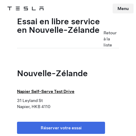
Menu
Tesla
Skip to main content
Essai en libre service
en Nouvelle-Zélande
Retour
à la
liste
Nouvelle-Zélande
Napier Self-Serve Test Drive
31 Leyland St
Napier, HKB 4110
Réserver votre essai