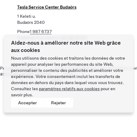
Tesla Service Center Budaörs
1 Keleti u.
Budaörs 2040
Phone
1 987 6737
Roadside Assistance
+36 19876737
Aidez-nous à améliorer notre site Web grâce
aux cookies
Nous utilisons des cookies et traitons les données de votre
appareil pour analyser les performances du site Web,
Pensez à covoiturer
Tesla
Mentions
Contact
Carrières
Newsletter
Local
personnaliser le contenu des publicités et améliorer votre
#SeDéplacerMoinsPolluer
©
légales
expérience. Votre consentement inclut les transferts de
2026
données en dehors du pays dans lequel vous vous trouvez.
Consultez les
paramètres relatifs aux cookies
pour en
savoir plus.
Accepter
Rejeter