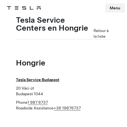
Menu
Tesla
Skip to main content
Tesla Service
Centers en Hongrie
Retour à
la liste
Hongrie
Tesla Service Budapest
20 Váci út
Budapest 1044
Phone
1 987 6737
Roadside Assistance
+36 19876737