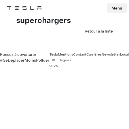
Menu
Tesla
Skip to main content
superchargers
Retour à la liste
Pensez à covoiturer
Tesla
Mentions
Contact
Carrières
Newsletter
Local
#SeDéplacerMoinsPolluer
©
légales
2026