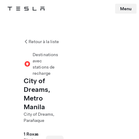
Menu
Tesla
Skip to main content
Retour à la liste
Destinations
avec
stations de
recharge
City of
Dreams,
Metro
Manila
City of Dreams,
Parañaque
1 Roxas