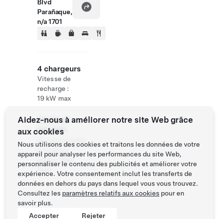
Blvd
Parañaque,
n/a 1701
4 chargeurs
Vitesse de
recharge :
19 kW max
Aidez-nous à améliorer notre site Web grâce
Accès et
horaires
aux cookies
Ouvert 24 h/24
Nous utilisons des cookies et traitons les données de votre
et 7 j/7 au
appareil pour analyser les performances du site Web,
public. Self
personnaliser le contenu des publicités et améliorer votre
Park
expérience. Votre consentement inclut les transferts de
données en dehors du pays dans lequel vous vous trouvez.
Consultez les
paramètres relatifs aux cookies
pour en
savoir plus.
Accepter
Rejeter