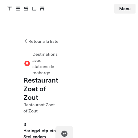
Menu
Tesla
Skip to main content
Retour à la liste
Destinations
avec
stations de
recharge
Restaurant
Zoet of
Zout
Restaurant Zoet
of Zout
3
Haringvlietplein
Stellendam