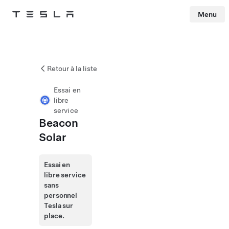
Menu
Tesla
Skip to main content
Retour à la liste
Essai en
libre
service
Beacon
Solar
Essai en
libre service
sans
personnel
Tesla sur
place.