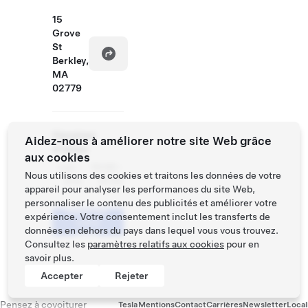
15
Grove
St
Berkley,
MA
02779
Horaires
Aidez-nous à améliorer notre site Web grâce
d'essai
aux cookies
Lun -
10:00 -
Nous utilisons des cookies et traitons les données de votre
Dim
21:00
appareil pour analyser les performances du site Web,
personnaliser le contenu des publicités et améliorer votre
Réserver
expérience. Votre consentement inclut les transferts de
votre
données en dehors du pays dans lequel vous vous trouvez.
essai
Consultez les
paramètres relatifs aux cookies
pour en
savoir plus.
Accepter
Rejeter
Pensez à covoiturer
Tesla
Mentions
Contact
Carrières
Newsletter
Local