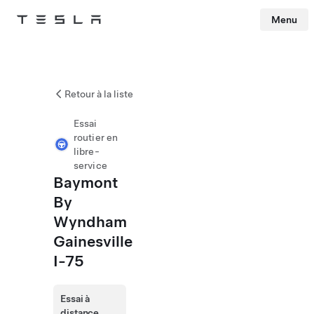
Menu
Tesla
Skip to main content
Retour à la liste
Essai
routier en
libre-
service
Baymont
By
Wyndham
Gainesville
I-75
Essai à
distance