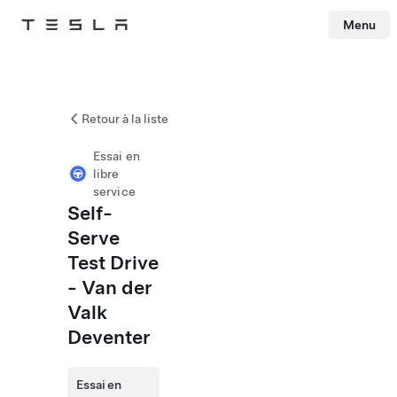
Menu
Tesla
Skip to main content
Retour à la liste
Essai en
libre
service
Self-
Serve
Test Drive
- Van der
Valk
Deventer
Essai en