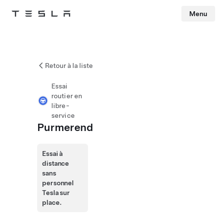
Menu
Tesla
Skip to main content
Retour à la liste
Essai
routier en
libre-
service
Purmerend
Essai à
distance
sans
personnel
Tesla sur
place.