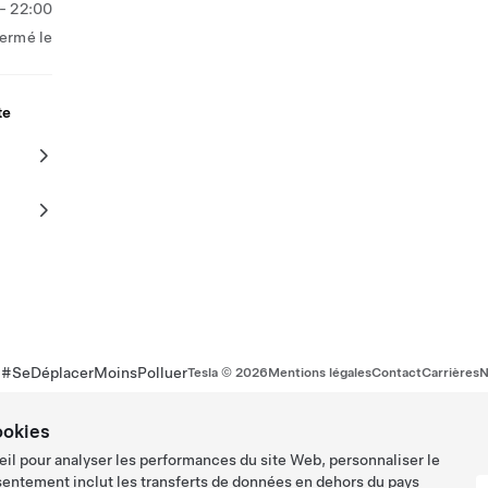
- 22:00
ermé le
te
r #SeDéplacerMoinsPolluer
Tesla ©
2026
Mentions légales
Contact
Carrières
N
ookies
eil pour analyser les performances du site Web, personnaliser le
sentement inclut les transferts de données en dehors du pays