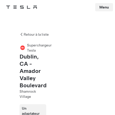
Menu
Tesla
Skip to main content
Retour à la liste
Superchargeur
Tesla
Dublin,
CA -
Amador
Valley
Boulevard
Shamrock
Village
Un
adaptateur